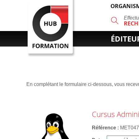
ORGANISM
R
Effect
RECH
ÉDITEU
En complétant le formulaire ci-dessous, vous recevre
Cursus Adminis
Référence
MET04