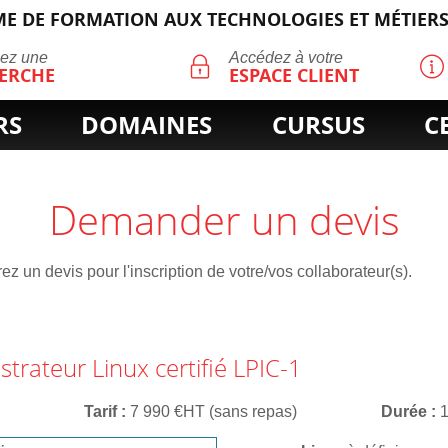
E DE FORMATION AUX TECHNOLOGIES ET MÉTIERS
ECHERCHE
uez une
Accédez à votre
ERCHE
ESPACE CLIENT
RS
DOMAINES
CURSUS
C
Demander un devis
z un devis pour l'inscription de votre/vos collaborateur(s).
trateur Linux certifié LPIC-1
7
Tarif
7 990 €HT (sans repas)
Durée
1