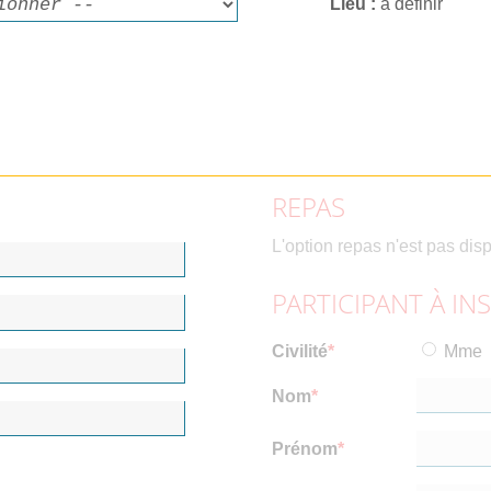
Lieu
à définir
REPAS
L'option repas n'est pas dis
PARTICIPANT À IN
Civilité
Mme
Nom
Prénom