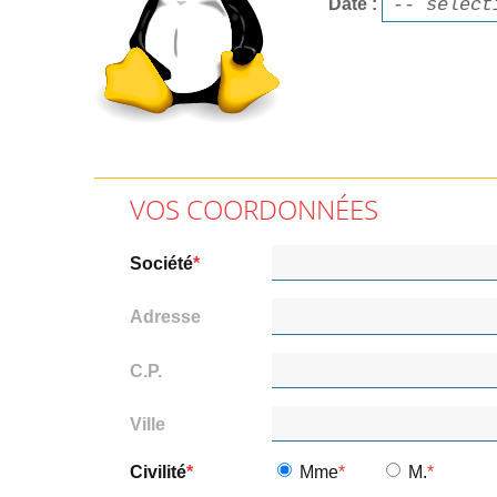
Date
VOS COORDONNÉES
Société
Adresse
C.P.
Ville
Civilité
Mme
M.