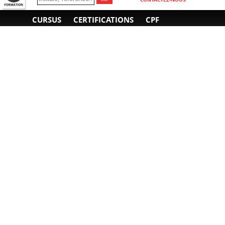
CURSUS
CERTIFICATIONS
CPF
INFORMATIONS
NOUS CONTACTER
GÉNÉRALES
Obtenir un devis
A propos
Envoyer un e-mail
Organiser un intra-
Plan d'accès
entreprise
01 85 77 07 07
Financement
F.A.Q.
CGV
CGA
CGU
RGPD
Mentions légales
Copyright © 2022-2025