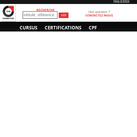
plus d'infos
RECHERCHE
Une question ?
CONTACTEZ-NOUS
CURSUS
CERTIFICATIONS
CPF
INFORMATIONS
NOUS CONTACTER
GÉNÉRALES
Obtenir un devis
A propos
Envoyer un e-mail
Organiser un intra-
Plan d'accès
entreprise
01 85 77 07 07
Financement
F.A.Q.
CGV
CGA
CGU
RGPD
Mentions légales
Copyright © 2022-2025