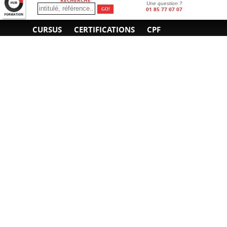
Une question ?
01 85 77 07 07
CURSUS
CERTIFICATIONS
CPF
INFORMATIONS
NOUS CONTACTER
GÉNÉRALES
Obtenir un devis
A propos
Envoyer un e-mail
Organiser un intra-
Plan d'accès
entreprise
01 85 77 07 07
Financement
F.A.Q.
CGV
CGA
CGU
RGPD
Mentions légales
Copyright © 2022-2025