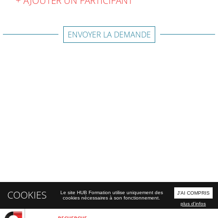
AJOUTER UN PARTICIPANT
ENVOYER LA DEMANDE
COOKIES
Le site HUB Formation utilise uniquement des
J'AI COMPRIS
cookies nécessaires à son fonctionnement.
plus d'infos
RECHERCHE