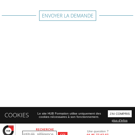
ENVOYER LA DEMANDE
COOKIES
Le site HUB Formation utilise uniquement des
J'AI COMPRIS
cookies nécessaires à son fonctionnement.
plus d'infos
RECHERCHE
Une question ?
01 85 77 07 07