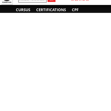
CURSUS
CERTIFICATIONS
CPF
INFORMATIONS
NOUS CONTACTER
GÉNÉRALES
Obtenir un devis
A propos
Envoyer un e-mail
Organiser un intra-
Plan d'accès
entreprise
01 85 77 07 07
Financement
F.A.Q.
CGV
CGA
CGU
RGPD
Mentions légales
Copyright © 2022-2025