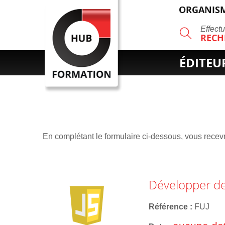
ORGANISM
R
Effect
RECH
ÉDITEU
En complétant le formulaire ci-dessous, vous recevre
Développer des
Référence
FUJ