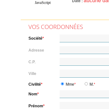
aucune dat
Date
VOS COORDONNÉES
Société
Adresse
C.P.
Ville
Civilité
Mme
M.
Nom
Prénom