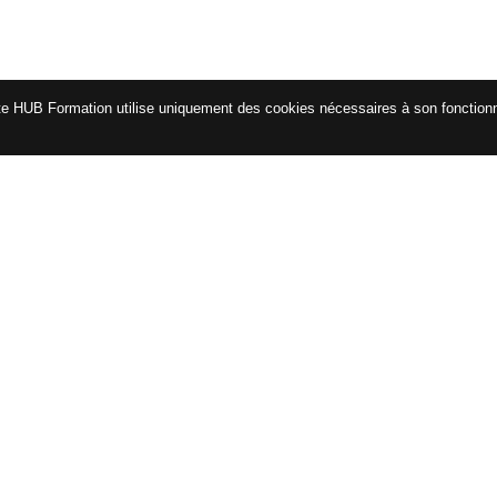
te HUB Formation utilise uniquement des cookies nécessaires à son fonctio
CATALOGUE
ENG