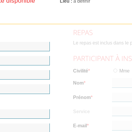
e disponible
Lieu
à définir
REPAS
Le repas est inclus dans le p
PARTICIPANT À IN
Civilité
Mme
Nom
Prénom
Service
E-mail