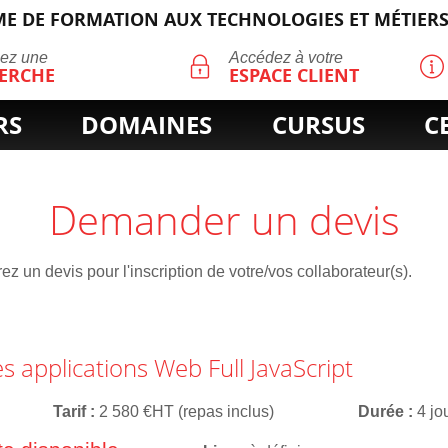
E DE FORMATION AUX TECHNOLOGIES ET MÉTIERS
ECHERCHE
uez une
Accédez à votre
ERCHE
ESPACE CLIENT
RS
DOMAINES
CURSUS
C
Demander un devis
z un devis pour l'inscription de votre/vos collaborateur(s).
 applications Web Full JavaScript
Tarif
2 580 €HT (repas inclus)
Durée
4 jo