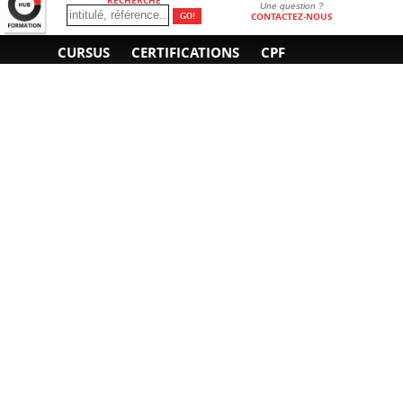
Une question ?
CONTACTEZ-NOUS
CURSUS
CERTIFICATIONS
CPF
INFORMATIONS
NOUS CONTACTER
GÉNÉRALES
Obtenir un devis
A propos
Envoyer un e-mail
Organiser un intra-
Plan d'accès
entreprise
01 85 77 07 07
Financement
F.A.Q.
CGV
CGA
CGU
RGPD
Mentions légales
Copyright © 2022-2025