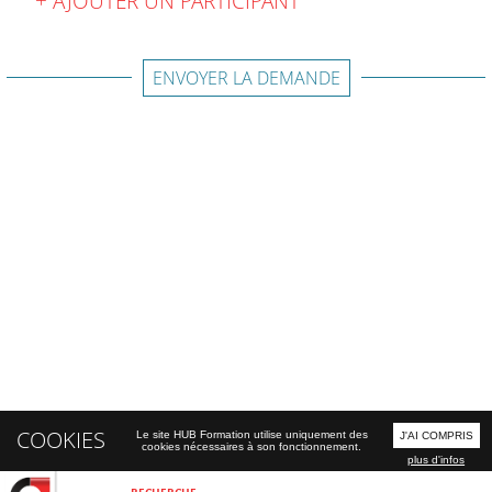
AJOUTER UN PARTICIPANT
ENVOYER LA DEMANDE
COOKIES
Le site HUB Formation utilise uniquement des
J'AI COMPRIS
cookies nécessaires à son fonctionnement.
plus d'infos
RECHERCHE