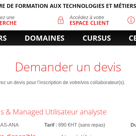
E DE FORMATION AUX TECHNOLOGIES ET MÉTIERS
ECHERCHE
uez une
Accédez à votre
ERCHE
ESPACE CLIENT
RS
DOMAINES
CURSUS
C
Demander un devis
z un devis pour l'inscription de votre/vos collaborateur(s).
s & Managed Utilisateur analyste
AAS-ANA
Tarif
890 €HT (sans repas)
D