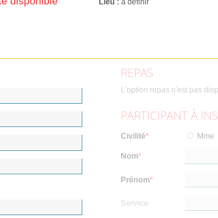
e disponible
Lieu
à définir
REPAS
L'option repas n'est pas dis
PARTICIPANT À IN
Civilité
Mme
Nom
Prénom
Service