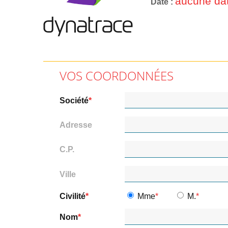
aucune dat
Date
VOS COORDONNÉES
Société
Adresse
C.P.
Ville
Civilité
Mme
M.
Nom