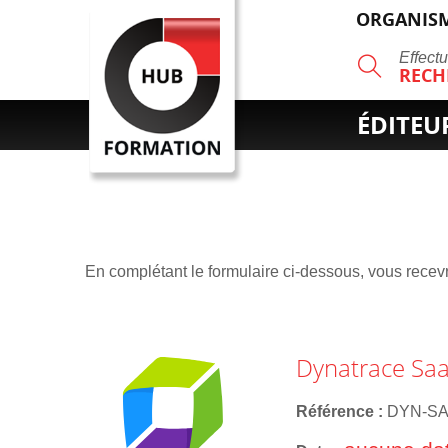
ORGANISM
R
Effect
RECH
ÉDITEU
En complétant le formulaire ci-dessous, vous recevre
Dynatrace Saa
Référence
DYN-S