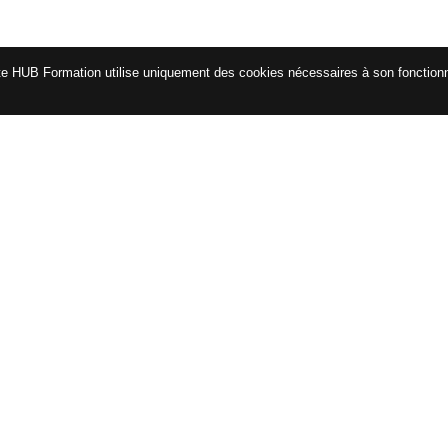
te HUB Formation utilise uniquement des cookies nécessaires à son fonctio
CATALOGUE
ENG