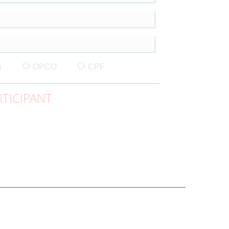
n
OPCO
CPF
TICIPANT