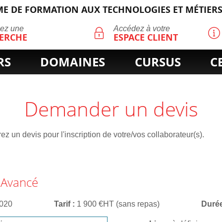
E DE FORMATION AUX TECHNOLOGIES ET MÉTIERS
ECHERCHE
uez une
Accédez à votre
ERCHE
ESPACE CLIENT
RS
DOMAINES
CURSUS
C
Demander un devis
z un devis pour l'inscription de votre/vos collaborateur(s).
 Avancé
020
Tarif
1 900 €HT (sans repas)
Duré