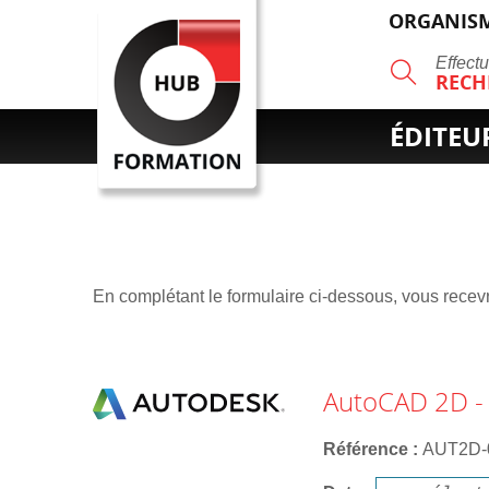
ORGANISM
R
Effect
RECH
ÉDITEU
En complétant le formulaire ci-dessous, vous recevre
AutoCAD 2D -
Référence
AUT2D-