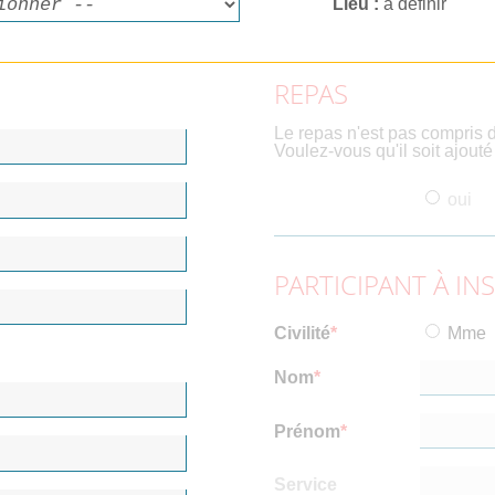
Lieu
à définir
REPAS
Le repas n'est pas compris d
Voulez-vous qu'il soit ajout
oui
PARTICIPANT À IN
Civilité
Mme
Nom
Prénom
Service