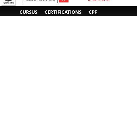
CURSUS
CERTIFICATIONS
CPF
INFORMATIONS
NOUS CONTACTER
GÉNÉRALES
Obtenir un devis
A propos
Envoyer un e-mail
Organiser un intra-
Plan d'accès
entreprise
01 85 77 07 07
Financement
F.A.Q.
CGV
CGA
CGU
RGPD
Mentions légales
Copyright © 2022-2025