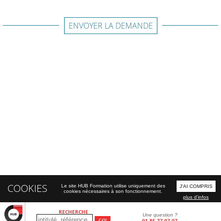
ENVOYER LA DEMANDE
COOKIES
Le site HUB Formation utilise uniquement des
J'AI COMPRIS
cookies nécessaires à son fonctionnement.
plus d'infos
RECHERCHE
Une question ?
01 85 77 07 07