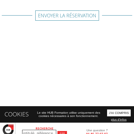
ENVOYER LA RÉSERVATION
COOKIES
Le site HUB Formation utilise uniquement des
J'AI COMPRIS
cookies nécessaires à son fonctionnement.
plus d'infos
RECHERCHE
Une question ?
01 85 77 07 07