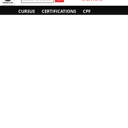
CURSUS
CERTIFICATIONS
CPF
INFORMATIONS
NOUS CONTACTER
GÉNÉRALES
Obtenir un devis
A propos
Envoyer un e-mail
Organiser un intra-
Plan d'accès
entreprise
01 85 77 07 07
Financement
F.A.Q.
CGV
CGA
CGU
RGPD
Mentions légales
Copyright © 2022-2025