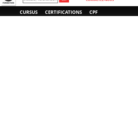
CURSUS
CERTIFICATIONS
CPF
INFORMATIONS
NOUS CONTACTER
GÉNÉRALES
Obtenir un devis
A propos
Envoyer un e-mail
Organiser un intra-
Plan d'accès
entreprise
01 85 77 07 07
Financement
F.A.Q.
CGV
CGA
CGU
RGPD
Mentions légales
Copyright © 2022-2025