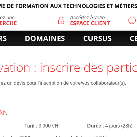
E DE FORMATION AUX TECHNOLOGIES ET MÉTIERS
ECHERCHE
uez une
Accédez à votre
ERCHE
ESPACE CLIENT
RS
DOMAINES
CURSUS
C
vation : inscrire des parti
z un devis pour l'inscription de votre/vos collaborateur(s).
WAN
Tarif
3 900 €HT
Durée
4 jours (28h)