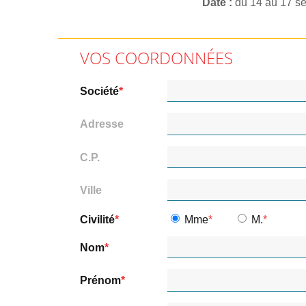
Date
du 14 au 17 s
VOS COORDONNÉES
Société
Adresse
C.P.
Ville
Civilité
Mme
M.
Nom
Prénom