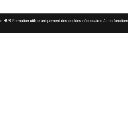
te HUB Formation utilise uniquement des cookies nécessaires à son fonctio
CATALOGUE
ENG