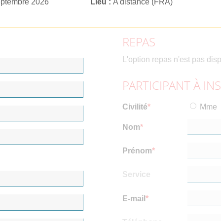
eptembre 2026
Lieu
A distance (FRA)
REPAS
L'option repas n'est pas dis
PARTICIPANT À IN
Civilité
Mme
Nom
Prénom
Service
E-mail