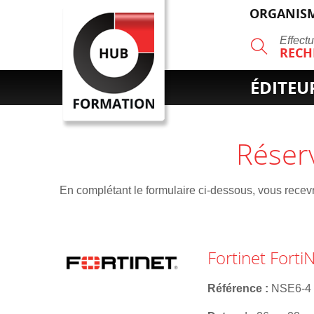
ORGANISM
R
Effect
RECH
ÉDITEU
Réser
En complétant le formulaire ci-dessous, vous recevre
Fortinet Forti
Référence
NSE6-4