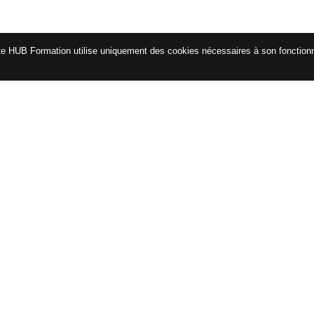
te HUB Formation utilise uniquement des cookies nécessaires à son fonctio
CATALOGUE
ENG