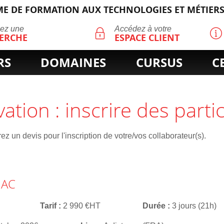
E DE FORMATION AUX TECHNOLOGIES ET MÉTIERS
ECHERCHE
uez une
Accédez à votre
ERCHE
ESPACE CLIENT
RS
DOMAINES
CURSUS
C
vation : inscrire des parti
z un devis pour l'inscription de votre/vos collaborateur(s).
NAC
Tarif
2 990 €HT
Durée
3 jours (21h)