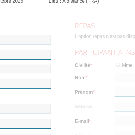
ctobre 2026
Lieu
A distance (FRA)
REPAS
L'option repas n'est pas dis
PARTICIPANT À IN
Civilité
Mme
Nom
Prénom
Service
E-mail