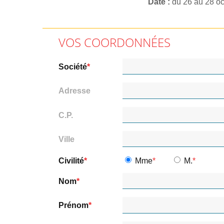
Date
du 26 au 28 o
VOS COORDONNÉES
Société
Adresse
C.P.
Ville
Civilité
Mme
M.
Nom
Prénom