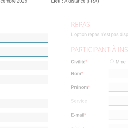
écembre 2026
Lieu
A distance (FRA)
REPAS
L'option repas n'est pas dis
PARTICIPANT À IN
Civilité
Mme
Nom
Prénom
Service
E-mail