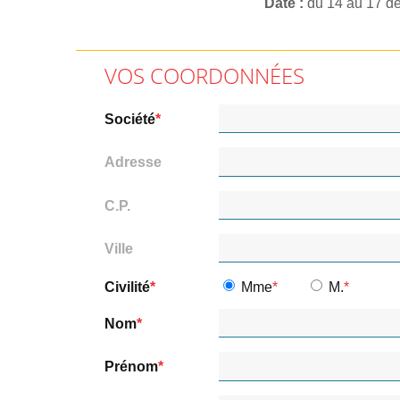
Date
du 14 au 17 d
VOS COORDONNÉES
Société
Adresse
C.P.
Ville
Civilité
Mme
M.
Nom
Prénom