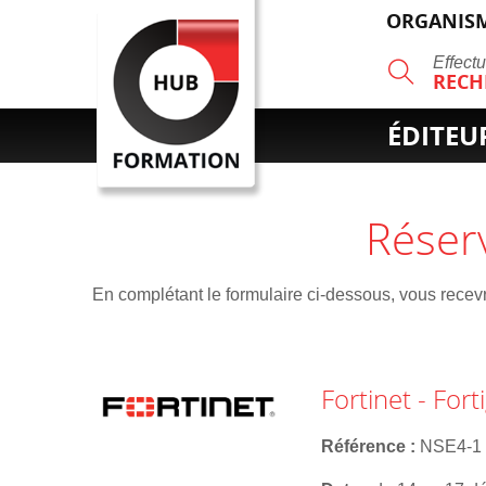
ORGANISM
R
Effect
RECH
ÉDITEU
Réser
En complétant le formulaire ci-dessous, vous recevre
Fortinet - For
Référence
NSE4-1