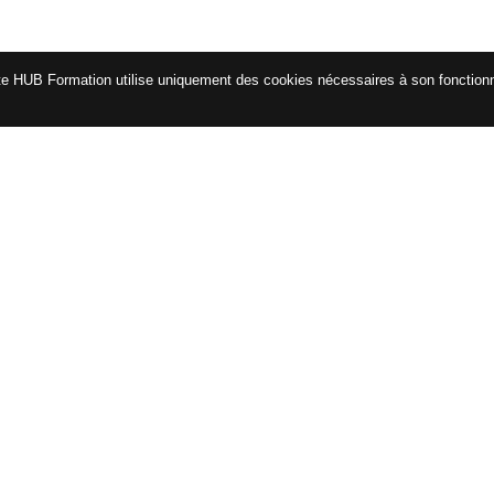
te HUB Formation utilise uniquement des cookies nécessaires à son fonctio
CATALOGUE
ENG