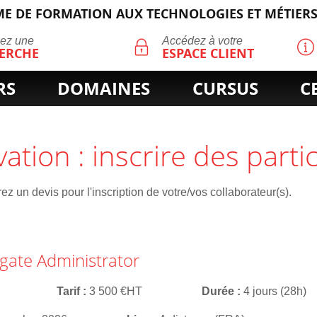
E DE FORMATION AUX TECHNOLOGIES ET MÉTIERS
ECHERCHE
uez une
Accédez à votre
ERCHE
ESPACE CLIENT
RS
DOMAINES
CURSUS
C
vation : inscrire des parti
z un devis pour l'inscription de votre/vos collaborateur(s).
tigate Administrator
Tarif
3 500 €HT
Durée
4 jours (28h)