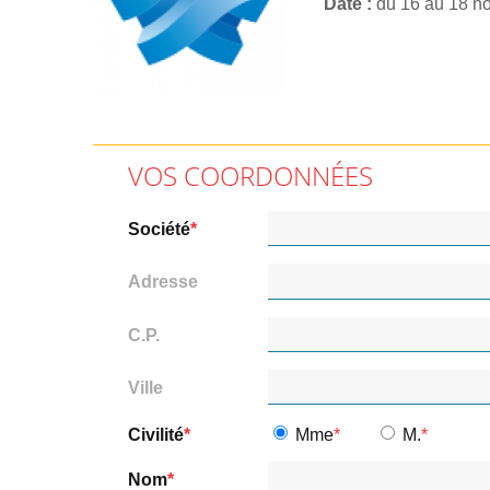
Date
du 16 au 18 n
VOS COORDONNÉES
Société
Adresse
C.P.
Ville
Civilité
Mme
M.
Nom