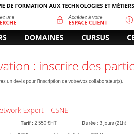
E DE FORMATION AUX TECHNOLOGIES ET MÉTIERS
ECHERCHE
uez une
Accédez à votre
ERCHE
ESPACE CLIENT
RS
DOMAINES
CURSUS
C
vation : inscrire des parti
z un devis pour l'inscription de votre/vos collaborateur(s).
etwork Expert – CSNE
Tarif
2 550 €HT
Durée
3 jours (21h)