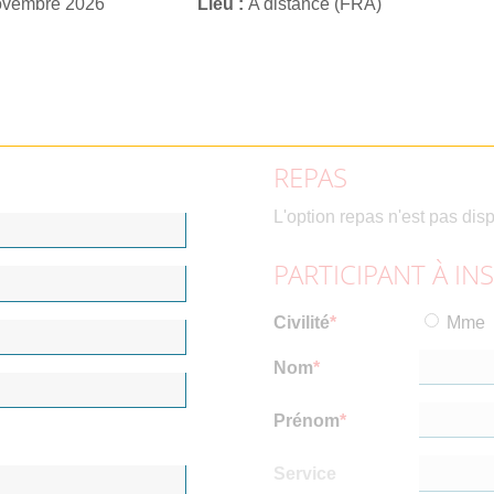
ovembre 2026
Lieu
A distance (FRA)
REPAS
L'option repas n'est pas dis
PARTICIPANT À IN
Civilité
Mme
Nom
Prénom
Service