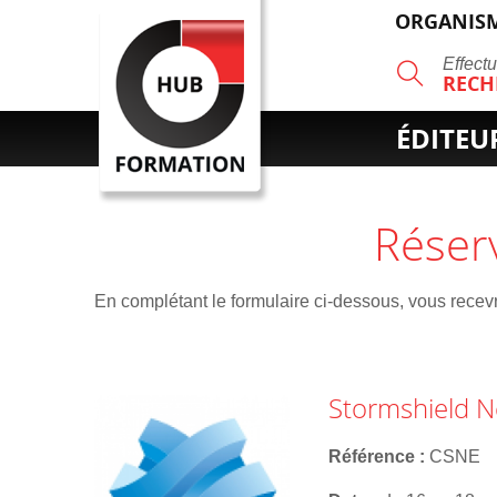
ORGANISM
R
Effect
RECH
ÉDITEU
Réser
En complétant le formulaire ci-dessous, vous recevre
Stormshield N
Référence
CSNE