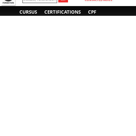
CURSUS
CERTIFICATIONS
CPF
INFORMATIONS
NOUS CONTACTER
GÉNÉRALES
Obtenir un devis
A propos
Envoyer un e-mail
Organiser un intra-
Plan d'accès
entreprise
01 85 77 07 07
Financement
F.A.Q.
CGV
CGA
CGU
RGPD
Mentions légales
Copyright © 2022-2025