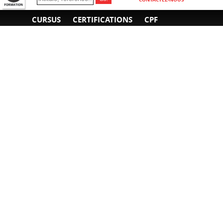
CURSUS
CERTIFICATIONS
CPF
INFORMATIONS
NOUS CONTACTER
GÉNÉRALES
Obtenir un devis
A propos
Envoyer un e-mail
Organiser un intra-
Plan d'accès
entreprise
01 85 77 07 07
Financement
F.A.Q.
CGV
CGA
CGU
RGPD
Mentions légales
Copyright © 2022-2025