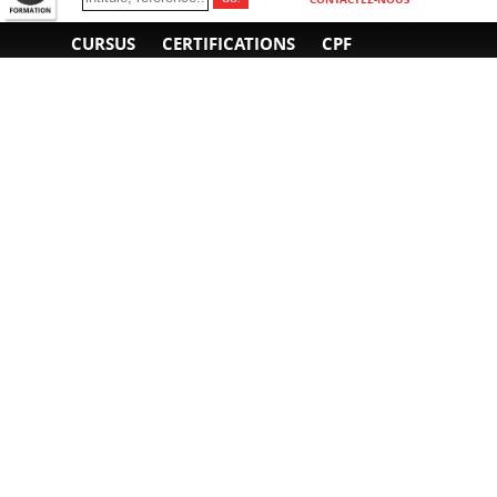
CURSUS
CERTIFICATIONS
CPF
INFORMATIONS
NOUS CONTACTER
GÉNÉRALES
Obtenir un devis
A propos
Envoyer un e-mail
Organiser un intra-
Plan d'accès
entreprise
01 85 77 07 07
Financement
F.A.Q.
CGV
CGA
CGU
RGPD
Mentions légales
Copyright © 2022-2025