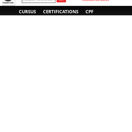
CURSUS
CERTIFICATIONS
CPF
INFORMATIONS
NOUS CONTACTER
GÉNÉRALES
Obtenir un devis
A propos
Envoyer un e-mail
Organiser un intra-
Plan d'accès
entreprise
01 85 77 07 07
Financement
F.A.Q.
CGV
CGA
CGU
RGPD
Mentions légales
Copyright © 2022-2025