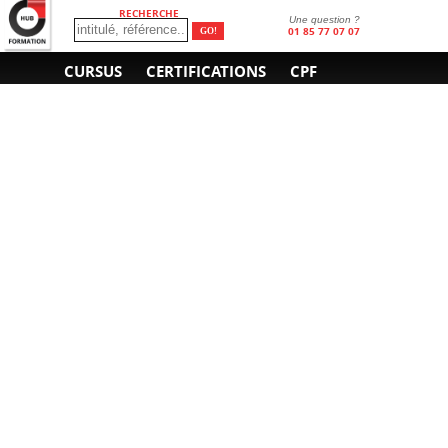
RECHERCHE
Une question ?
01 85 77 07 07
CURSUS
CERTIFICATIONS
CPF
INFORMATIONS
NOUS CONTACTER
GÉNÉRALES
Obtenir un devis
A propos
Envoyer un e-mail
Organiser un intra-
Plan d'accès
entreprise
01 85 77 07 07
Financement
F.A.Q.
CGV
CGA
CGU
RGPD
Mentions légales
Copyright © 2022-2025