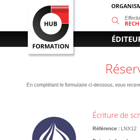
ORGANISM
R
Effect
RECH
ÉDITEU
Réser
En complétant le formulaire ci-dessous, vous recevre
Écriture de sc
Référence
LNX12