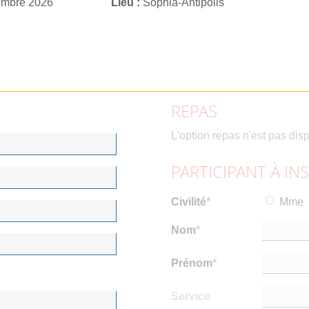
embre 2026
Lieu
Sophia-Antipolis
REPAS
L'option repas n'est pas dis
PARTICIPANT À IN
Civilité
Mme
Nom
Prénom
Service