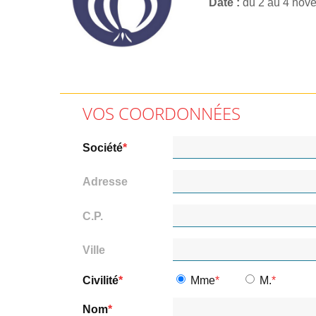
Date
du 2 au 4 nov
VOS COORDONNÉES
Société
Adresse
C.P.
Ville
Civilité
Mme
M.
Nom