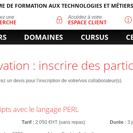
E DE FORMATION AUX TECHNOLOGIES ET MÉTIERS
ECHERCHE
uez une
Accédez à votre
ERCHE
ESPACE CLIENT
RS
DOMAINES
CURSUS
C
vation : inscrire des parti
z un devis pour l'inscription de votre/vos collaborateur(s).
ripts avec le langage PERL
Tarif
2 050 €HT (sans repas)
Durée
3 