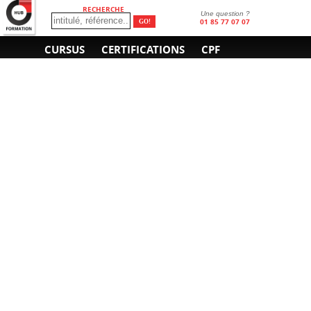
RECHERCHE
Une question ?
01 85 77 07 07
CURSUS
CERTIFICATIONS
CPF
INFORMATIONS
NOUS CONTACTER
GÉNÉRALES
Obtenir un devis
A propos
Envoyer un e-mail
Organiser un intra-
Plan d'accès
entreprise
01 85 77 07 07
Financement
F.A.Q.
CGV
CGA
CGU
RGPD
Mentions légales
Copyright © 2022-2025