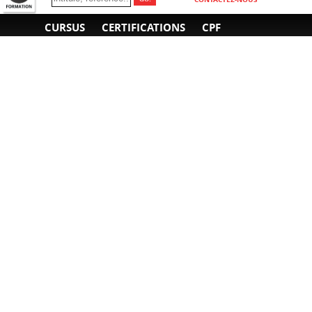
CURSUS
CERTIFICATIONS
CPF
INFORMATIONS
NOUS CONTACTER
GÉNÉRALES
Obtenir un devis
A propos
Envoyer un e-mail
Organiser un intra-
Plan d'accès
entreprise
01 85 77 07 07
Financement
F.A.Q.
CGV
CGA
CGU
RGPD
Mentions légales
Copyright © 2022-2025