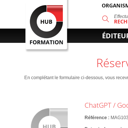
ORGANISM
R
Effect
RECH
ÉDITEU
Réser
En complétant le formulaire ci-dessous, vous recevre
ChatGPT / Goog
Référence
MAG10