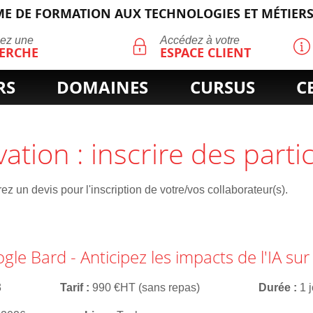
E DE FORMATION AUX TECHNOLOGIES ET MÉTIERS
ECHERCHE
uez une
Accédez à votre
ERCHE
ESPACE CLIENT
RS
DOMAINES
CURSUS
C
vation : inscrire des parti
z un devis pour l'inscription de votre/vos collaborateur(s).
le Bard - Anticipez les impacts de l'IA sur 
3
Tarif
990 €HT (sans repas)
Durée
1 