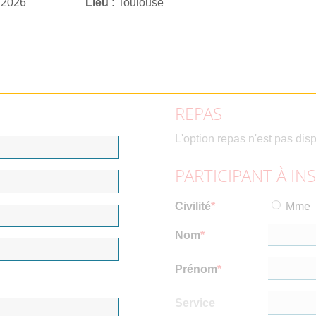
 2026
Lieu
Toulouse
REPAS
L'option repas n'est pas dis
PARTICIPANT À IN
Civilité
Mme
Nom
Prénom
Service