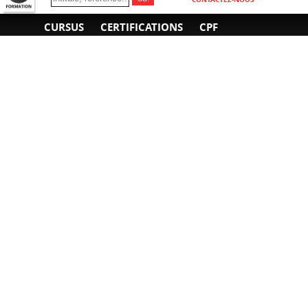
CURSUS
CERTIFICATIONS
CPF
INFORMATIONS
NOUS CONTACTER
GÉNÉRALES
Obtenir un devis
A propos
Envoyer un e-mail
Organiser un intra-
Plan d'accès
entreprise
01 85 77 07 07
Financement
F.A.Q.
CGV
CGA
CGU
RGPD
Mentions légales
Copyright © 2022-2025