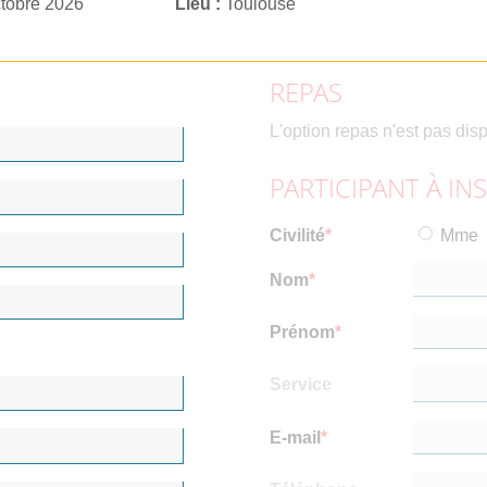
ctobre 2026
Lieu
Toulouse
REPAS
L'option repas n'est pas dis
PARTICIPANT À IN
Civilité
Mme
Nom
Prénom
Service
E-mail