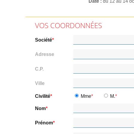
Date
du 12 au 14 o
VOS COORDONNÉES
Société
Adresse
C.P.
Ville
Civilité
Mme
M.
Nom
Prénom