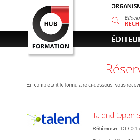
ORGANISM
R
Effect
RECH
ÉDITEU
Réser
En complétant le formulaire ci-dessous, vous recevre
Talend Open St
Référence
DEC31