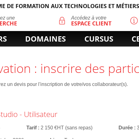
E DE FORMATION AUX TECHNOLOGIES ET MÉTIERS
ECHERCHE
uez une
Accédez à votre
ERCHE
ESPACE CLIENT
RS
DOMAINES
CURSUS
C
vation : inscrire des parti
z un devis pour l'inscription de votre/vos collaborateur(s).
udio - Utilisateur
5
Tarif
2 150 €HT (sans repas)
Durée