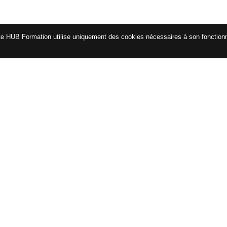
te HUB Formation utilise uniquement des cookies nécessaires à son fonctio
CATALOGUE
ENG