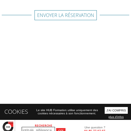
ENVOYER LA RÉSERVATION
COOKIES
Le site HUB Formation utilise uniquement des
J'AI COMPRIS
cookies nécessaires à son fonctionnement.
plus d'infos
RECHERCHE
Une question ?
01 85 77 07 07