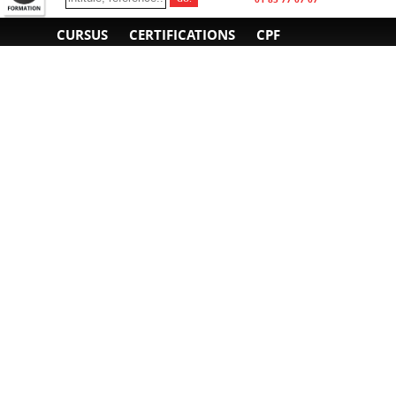
CURSUS
CERTIFICATIONS
CPF
INFORMATIONS
NOUS CONTACTER
GÉNÉRALES
Obtenir un devis
A propos
Envoyer un e-mail
Organiser un intra-
Plan d'accès
entreprise
01 85 77 07 07
Financement
F.A.Q.
CGV
CGA
CGU
RGPD
Mentions légales
Copyright © 2022-2025