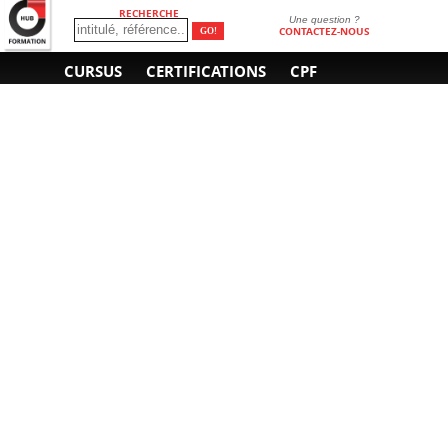
RECHERCHE
Une question ?
CONTACTEZ-NOUS
CURSUS
CERTIFICATIONS
CPF
INFORMATIONS
NOUS CONTACTER
GÉNÉRALES
Obtenir un devis
A propos
Envoyer un e-mail
Organiser un intra-
Plan d'accès
entreprise
01 85 77 07 07
Financement
F.A.Q.
CGV
CGA
CGU
RGPD
Mentions légales
Copyright © 2022-2025