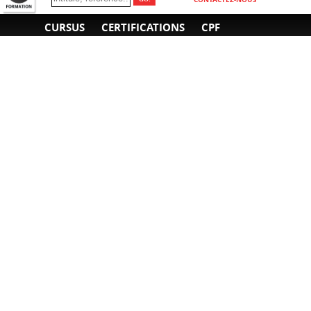
CURSUS
CERTIFICATIONS
CPF
INFORMATIONS
NOUS CONTACTER
GÉNÉRALES
Obtenir un devis
A propos
Envoyer un e-mail
Organiser un intra-
Plan d'accès
entreprise
01 85 77 07 07
Financement
F.A.Q.
CGV
CGA
CGU
RGPD
Mentions légales
Copyright © 2022-2025