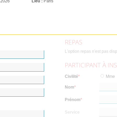
 2026
Lieu
Paris
REPAS
L'option repas n'est pas dis
PARTICIPANT À IN
Civilité
Mme
Nom
Prénom
Service