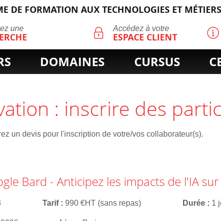
E DE FORMATION AUX TECHNOLOGIES ET MÉTIERS
ECHERCHE
uez une
Accédez à votre
ERCHE
ESPACE CLIENT
RS
DOMAINES
CURSUS
C
vation : inscrire des parti
z un devis pour l'inscription de votre/vos collaborateur(s).
le Bard - Anticipez les impacts de l'IA sur 
3
Tarif
990 €HT (sans repas)
Durée
1 