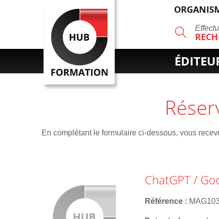
ORGANISM
R
Effect
RECH
ÉDITEU
Réser
En complétant le formulaire ci-dessous, vous recevre
ChatGPT / Goog
Référence
MAG10