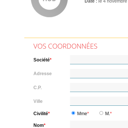
Date
le 4 novembre
VOS COORDONNÉES
Société
Adresse
C.P.
Ville
Civilité
Mme
M.
Nom