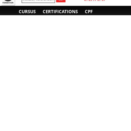
CURSUS
CERTIFICATIONS
CPF
INFORMATIONS
NOUS CONTACTER
GÉNÉRALES
Obtenir un devis
A propos
Envoyer un e-mail
Organiser un intra-
Plan d'accès
entreprise
01 85 77 07 07
Financement
F.A.Q.
CGV
CGA
CGU
RGPD
Mentions légales
Copyright © 2022-2025