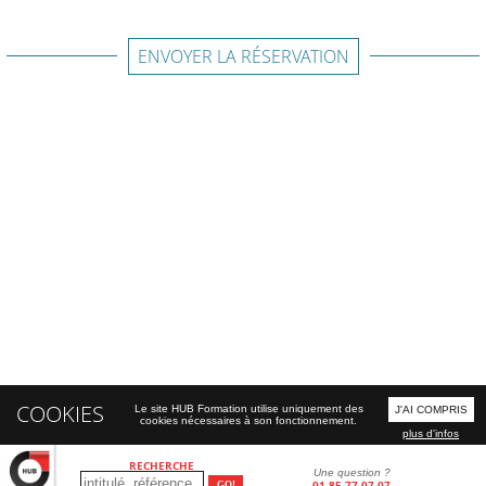
ENVOYER LA RÉSERVATION
COOKIES
Le site HUB Formation utilise uniquement des
J'AI COMPRIS
cookies nécessaires à son fonctionnement.
plus d'infos
RECHERCHE
Une question ?
01 85 77 07 07