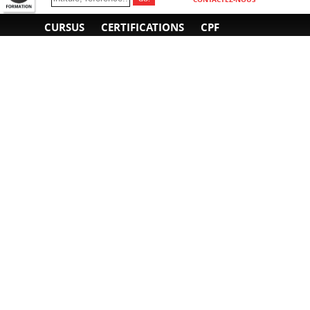
CURSUS
CERTIFICATIONS
CPF
INFORMATIONS
NOUS CONTACTER
GÉNÉRALES
Obtenir un devis
A propos
Envoyer un e-mail
Organiser un intra-
Plan d'accès
entreprise
01 85 77 07 07
Financement
F.A.Q.
CGV
CGA
CGU
RGPD
Mentions légales
Copyright © 2022-2025