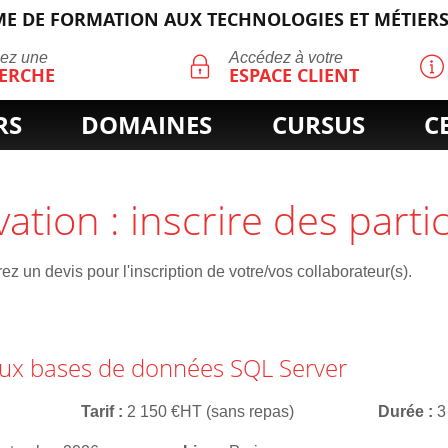
E DE FORMATION AUX TECHNOLOGIES ET MÉTIERS
ECHERCHE
uez une
Accédez à votre
ERCHE
ESPACE CLIENT
RS
DOMAINES
CURSUS
C
vation : inscrire des parti
z un devis pour l'inscription de votre/vos collaborateur(s).
aux bases de données SQL Server
Tarif
2 150 €HT (sans repas)
Durée
3