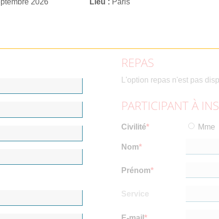
eptembre 2026
Lieu
Paris
REPAS
L'option repas n'est pas dis
PARTICIPANT À IN
Civilité
Mme
Nom
Prénom
Service
E-mail