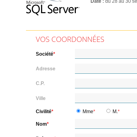
Date
du 28 au 30 s
VOS COORDONNÉES
Société
Adresse
C.P.
Ville
Civilité
Mme
M.
Nom