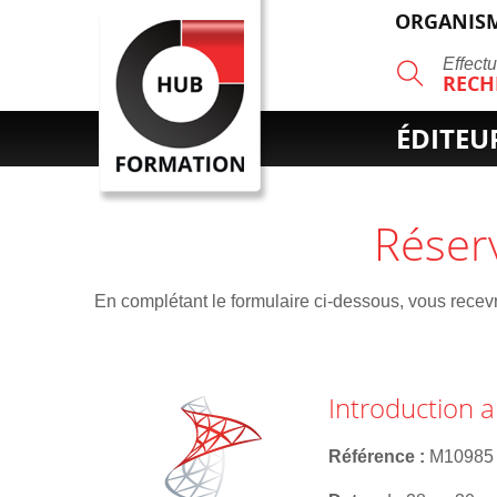
ORGANISM
R
Effect
RECH
ÉDITEU
Réser
En complétant le formulaire ci-dessous, vous recevre
Introduction 
Référence
M10985