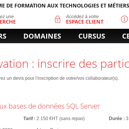
E DE FORMATION AUX TECHNOLOGIES ET MÉTIERS
ECHERCHE
uez une
Accédez à votre
ERCHE
ESPACE CLIENT
RS
DOMAINES
CURSUS
C
vation : inscrire des parti
z un devis pour l'inscription de votre/vos collaborateur(s).
aux bases de données SQL Server
Tarif
2 150 €HT (sans repas)
Durée
3