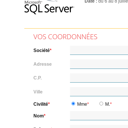
Date
du 6 au 8 juill
VOS COORDONNÉES
Société
Adresse
C.P.
Ville
Civilité
Mme
M.
Nom