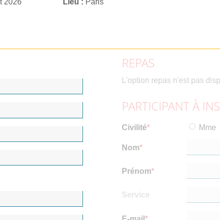
et 2026
Lieu
Paris
REPAS
L'option repas n'est pas dis
PARTICIPANT À IN
Civilité
Mme
Nom
Prénom
Service
E-mail