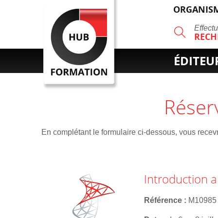
ORGANISM
R
Effect
RECH
ÉDITEU
Réser
En complétant le formulaire ci-dessous, vous recevre
Introduction 
Référence
M10985