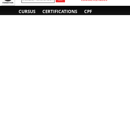
CURSUS
CERTIFICATIONS
CPF
INFORMATIONS
NOUS CONTACTER
GÉNÉRALES
Obtenir un devis
A propos
Envoyer un e-mail
Organiser un intra-
Plan d'accès
entreprise
01 85 77 07 07
Financement
F.A.Q.
CGV
CGA
CGU
RGPD
Mentions légales
Copyright © 2022-2025