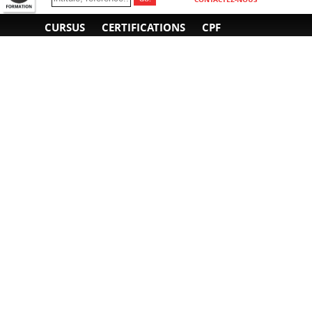
CURSUS
CERTIFICATIONS
CPF
INFORMATIONS
NOUS CONTACTER
GÉNÉRALES
Obtenir un devis
A propos
Envoyer un e-mail
Organiser un intra-
Plan d'accès
entreprise
01 85 77 07 07
Financement
F.A.Q.
CGV
CGA
CGU
RGPD
Mentions légales
Copyright © 2022-2025