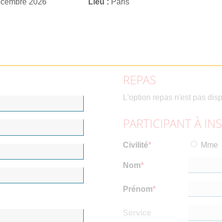
écembre 2026
Lieu
Paris
REPAS
L'option repas n'est pas dis
PARTICIPANT À IN
Civilité
Mme
Nom
Prénom
Service