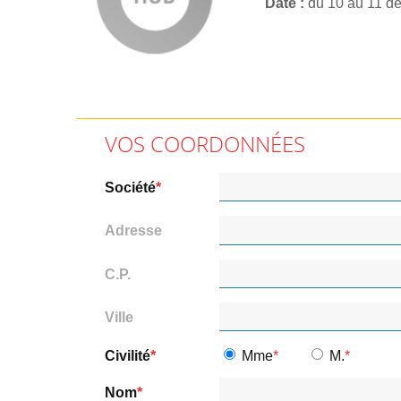
Date
du 10 au 11 d
VOS COORDONNÉES
Société
Adresse
C.P.
Ville
Civilité
Mme
M.
Nom