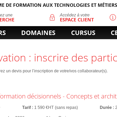
E DE FORMATION AUX TECHNOLOGIES ET MÉTIERS
ECHERCHE
uez une
Accédez à votre
ERCHE
ESPACE CLIENT
RS
DOMAINES
CURSUS
C
vation : inscrire des parti
z un devis pour l'inscription de votre/vos collaborateur(s).
ormation décisionnels - Concepts et archi
0
Tarif
1 590 €HT (sans repas)
Durée