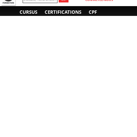
CURSUS
CERTIFICATIONS
CPF
INFORMATIONS
NOUS CONTACTER
GÉNÉRALES
Obtenir un devis
A propos
Envoyer un e-mail
Organiser un intra-
Plan d'accès
entreprise
01 85 77 07 07
Financement
F.A.Q.
CGV
CGA
CGU
RGPD
Mentions légales
Copyright © 2022-2025