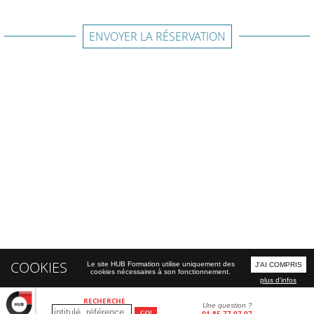
ENVOYER LA RÉSERVATION
COOKIES
Le site HUB Formation utilise uniquement des
J'AI COMPRIS
cookies nécessaires à son fonctionnement.
plus d'infos
RECHERCHE
Une question ?
01 85 77 07 07