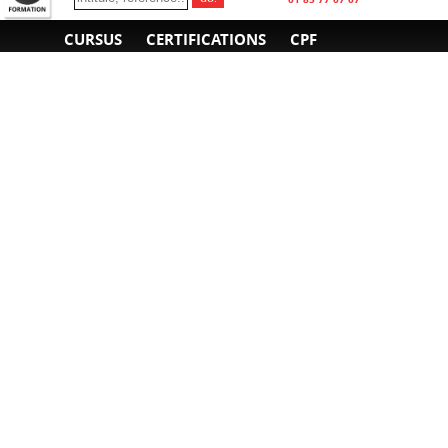
CURSUS
CERTIFICATIONS
CPF
INFORMATIONS
NOUS CONTACTER
GÉNÉRALES
Obtenir un devis
A propos
Envoyer un e-mail
Organiser un intra-
Plan d'accès
entreprise
01 85 77 07 07
Financement
F.A.Q.
CGV
CGA
CGU
RGPD
Mentions légales
Copyright © 2022-2025