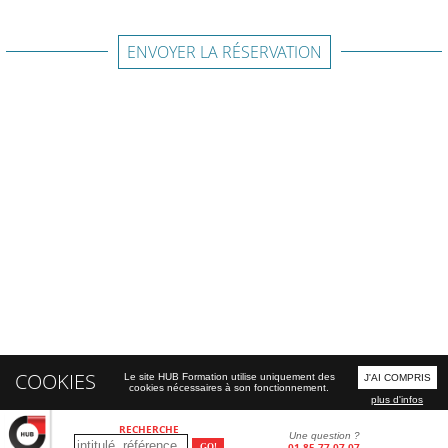
ENVOYER LA RÉSERVATION
COOKIES
Le site HUB Formation utilise uniquement des
J'AI COMPRIS
cookies nécessaires à son fonctionnement.
plus d'infos
RECHERCHE
Une question ?
01 85 77 07 07