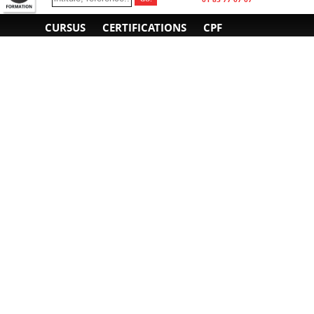
CURSUS
CERTIFICATIONS
CPF
INFORMATIONS
NOUS CONTACTER
GÉNÉRALES
Obtenir un devis
A propos
Envoyer un e-mail
Organiser un intra-
Plan d'accès
entreprise
01 85 77 07 07
Financement
F.A.Q.
CGV
CGA
CGU
RGPD
Mentions légales
Copyright © 2022-2025