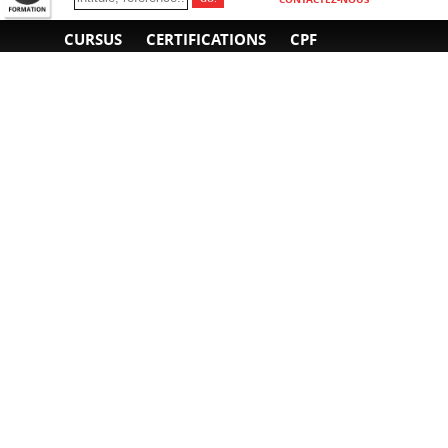
CURSUS
CERTIFICATIONS
CPF
INFORMATIONS
NOUS CONTACTER
GÉNÉRALES
Obtenir un devis
A propos
Envoyer un e-mail
Organiser un intra-
Plan d'accès
entreprise
01 85 77 07 07
Financement
F.A.Q.
CGV
CGA
CGU
RGPD
Mentions légales
Copyright © 2022-2025