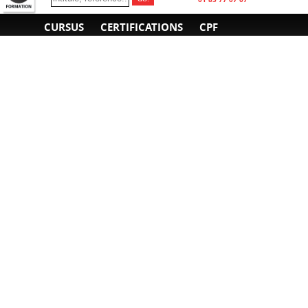
CURSUS
CERTIFICATIONS
CPF
INFORMATIONS
NOUS CONTACTER
GÉNÉRALES
Obtenir un devis
A propos
Envoyer un e-mail
Organiser un intra-
Plan d'accès
entreprise
01 85 77 07 07
Financement
F.A.Q.
CGV
CGA
CGU
RGPD
Mentions légales
Copyright © 2022-2025