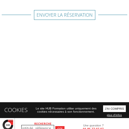
ENVOYER LA RÉSERVATION
COOKIES
Le site HUB Formation utilise uniquement des
J'AI COMPRIS
cookies nécessaires à son fonctionnement.
plus d'infos
RECHERCHE
Une question ?
01 85 77 07 07