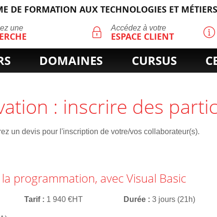
E DE FORMATION AUX TECHNOLOGIES ET MÉTIERS
ECHERCHE
uez une
Accédez à votre
ERCHE
ESPACE CLIENT
RS
DOMAINES
CURSUS
C
vation : inscrire des parti
z un devis pour l'inscription de votre/vos collaborateur(s).
 la programmation, avec Visual Basic
Tarif
1 940 €HT
Durée
3 jours (21h)