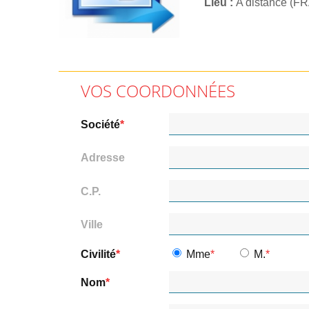
Lieu
A distance (F
VOS COORDONNÉES
Société
Adresse
C.P.
Ville
Civilité
Mme
M.
Nom