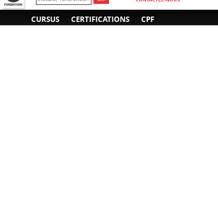
CURSUS
CERTIFICATIONS
CPF
INFORMATIONS
NOUS CONTACTER
GÉNÉRALES
Obtenir un devis
A propos
Envoyer un e-mail
Organiser un intra-
Plan d'accès
entreprise
01 85 77 07 07
Financement
F.A.Q.
CGV
CGA
CGU
RGPD
Mentions légales
Copyright © 2022-2025