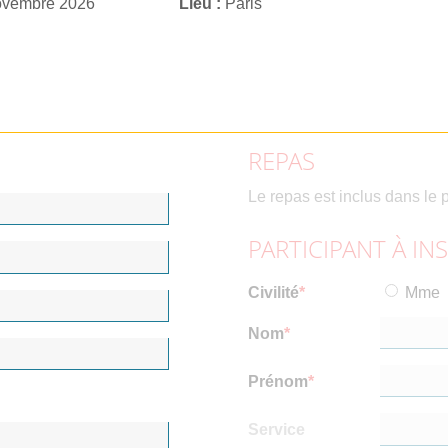
ovembre 2026
Lieu
Paris
REPAS
Le repas est inclus dans le p
PARTICIPANT À IN
Civilité
Mme
Nom
Prénom
Service