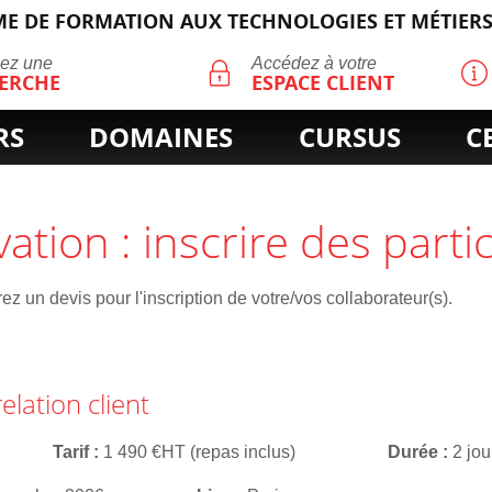
E DE FORMATION AUX TECHNOLOGIES ET MÉTIERS
ECHERCHE
uez une
Accédez à votre
ERCHE
ESPACE CLIENT
RS
DOMAINES
CURSUS
C
vation : inscrire des parti
z un devis pour l'inscription de votre/vos collaborateur(s).
relation client
Tarif
1 490 €HT (repas inclus)
Durée
2 jou