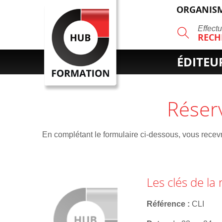
ORGANISM
R
Effect
RECH
ÉDITEU
Réser
En complétant le formulaire ci-dessous, vous recevre
Les clés de la 
Référence
CLI