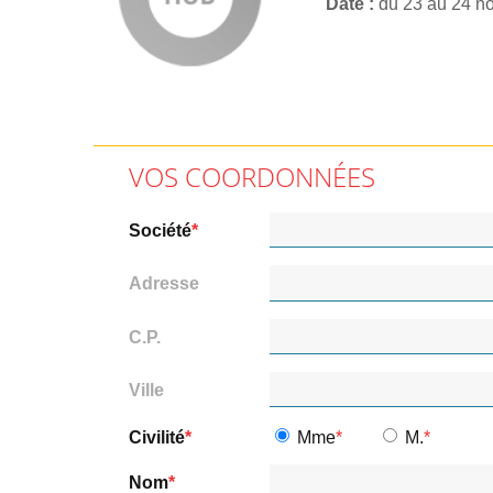
Date
du 23 au 24 n
VOS COORDONNÉES
Société
Adresse
C.P.
Ville
Civilité
Mme
M.
Nom