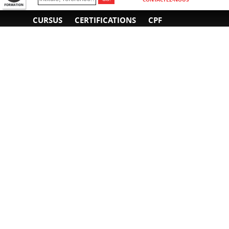
CURSUS
CERTIFICATIONS
CPF
INFORMATIONS
NOUS CONTACTER
GÉNÉRALES
Obtenir un devis
A propos
Envoyer un e-mail
Organiser un intra-
Plan d'accès
entreprise
01 85 77 07 07
Financement
F.A.Q.
CGV
CGA
CGU
RGPD
Mentions légales
Copyright © 2022-2025