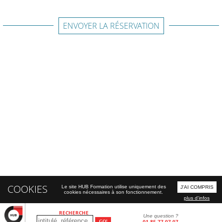
ENVOYER LA RÉSERVATION
COOKIES
Le site HUB Formation utilise uniquement des
J'AI COMPRIS
cookies nécessaires à son fonctionnement.
plus d'infos
RECHERCHE
Une question ?
01 85 77 07 07