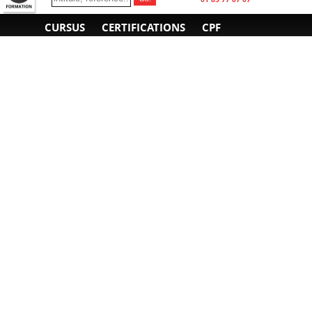
CURSUS
CERTIFICATIONS
CPF
INFORMATIONS
NOUS CONTACTER
GÉNÉRALES
Obtenir un devis
A propos
Envoyer un e-mail
Organiser un intra-
Plan d'accès
entreprise
01 85 77 07 07
Financement
F.A.Q.
CGV
CGA
CGU
RGPD
Mentions légales
Copyright © 2022-2025