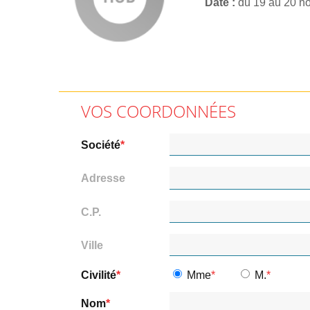
Date
du 19 au 20 n
VOS COORDONNÉES
Société
Adresse
C.P.
Ville
Civilité
Mme
M.
Nom