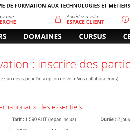
E DE FORMATION AUX TECHNOLOGIES ET MÉTIERS
ECHERCHE
uez une
Accédez à votre
ERCHE
ESPACE CLIENT
RS
DOMAINES
CURSUS
C
vation : inscrire des parti
z un devis pour l'inscription de votre/vos collaborateur(s).
ernationaux : les essentiels
Tarif
1 590 €HT (repas inclus)
Durée
2 jour