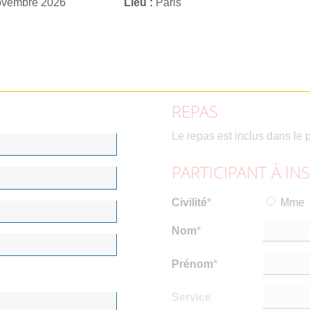
ovembre 2026
Lieu
Paris
REPAS
Le repas est inclus dans le p
PARTICIPANT À IN
Civilité
Mme
Nom
Prénom
Service