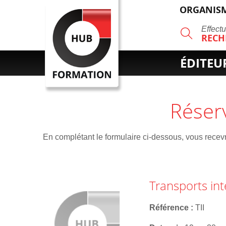
ORGANISM
R
Effect
RECH
ÉDITEU
Réser
En complétant le formulaire ci-dessous, vous recevre
Transports int
Référence
TII