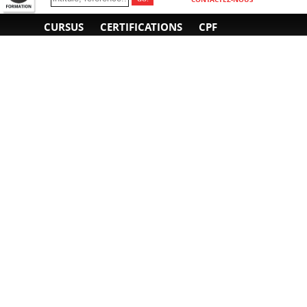
CURSUS
CERTIFICATIONS
CPF
INFORMATIONS
NOUS CONTACTER
GÉNÉRALES
Obtenir un devis
A propos
Envoyer un e-mail
Organiser un intra-
Plan d'accès
entreprise
01 85 77 07 07
Financement
F.A.Q.
CGV
CGA
CGU
RGPD
Mentions légales
Copyright © 2022-2025